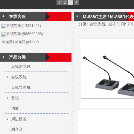
1
2
3
4
在线客服
M-888C主席 / M-888D代表
分类: 会议系统 发布时间: 2015-0
在线客服(13331201)
在线客服(908660068)
国龙科(国龙科goloke)
产品分类
无线麦克风
会议系统
无线导游机
音箱
功放
周边设备
调音台