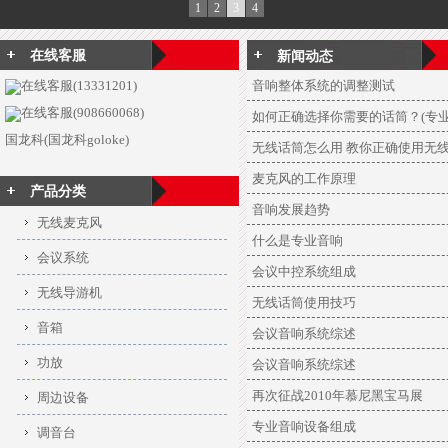
1
2
3
4
在线客服
新闻动态
在线客服(13331201)
音响整体系统的调整测试
在线客服(908660068)
如何正确选择你需要的话筒？(专
国龙科(国龙科goloke)
无线话筒怎么用 教你正确使用无
麦克风的工作原理
产品分类
音响发展趋势
无线麦克风
什么是专业音响
会议系统
会议中控系统组成
无线导游机
无线话筒使用技巧
音箱
会议音响系统综述
功放
会议音响系统综述
再次征战2010年慕尼黑宝马展
周边设备
专业音响设备组成
调音台