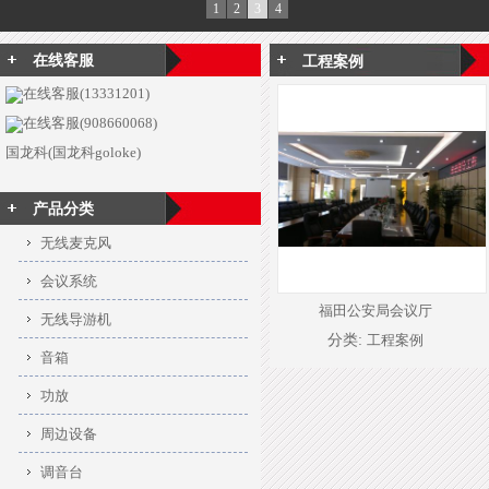
1
2
3
4
在线客服
工程案例
在线客服(13331201)
在线客服(908660068)
国龙科(国龙科goloke)
产品分类
无线麦克风
会议系统
福田公安局会议厅
无线导游机
分类:
工程案例
音箱
功放
周边设备
调音台